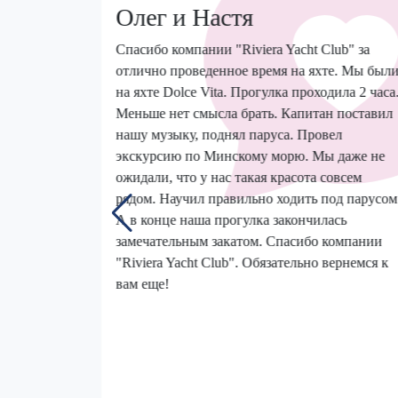
Олег и Настя
Спасибо компании "Riviera Yacht Club" за
 на яхте,
отлично проведенное время на яхте. Мы был
дых
на яхте Dolce Vita. Прогулка проходила 2 часа
чнику
Меньше нет смысла брать. Капитан поставил
 так как
нашу музыку, поднял паруса. Провел
«Dolce
экскурсию по Минскому морю. Мы даже не
вухместные
ожидали, что у нас такая красота совсем
е очень
рядом. Научил правильно ходить под парусом
ь яхтой!
А в конце наша прогулка закончилась
е есть
замечательным закатом. Спасибо компании
чательное
"Riviera Yacht Club". Обязательно вернемся к
ем
вам еще!
комендую
 персонал
ы, по
 вернуться