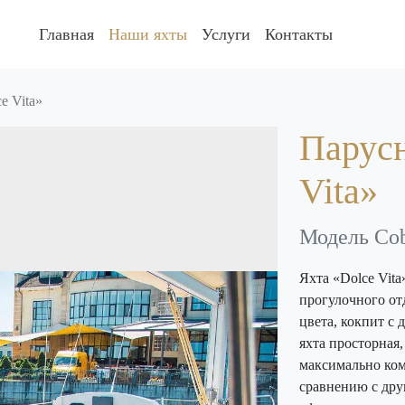
Главная
Наши яхты
Услуги
Контакты
e Vita»
Парусн
Vita»
Модель Cob
Яхта «Dolce Vita
прогулочного от
цвета, кокпит с 
яхта просторная,
максимально ком
сравнению с дру