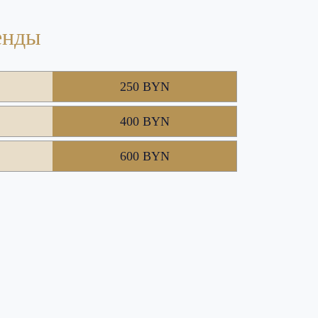
енды
250 BYN
400 BYN
600 BYN