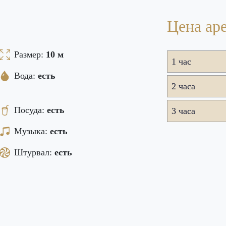
Цена ар
Размер:
10 м
1 час
Вода:
есть
2 часа
Посуда:
есть
3 часа
Музыка:
есть
Штурвал:
есть