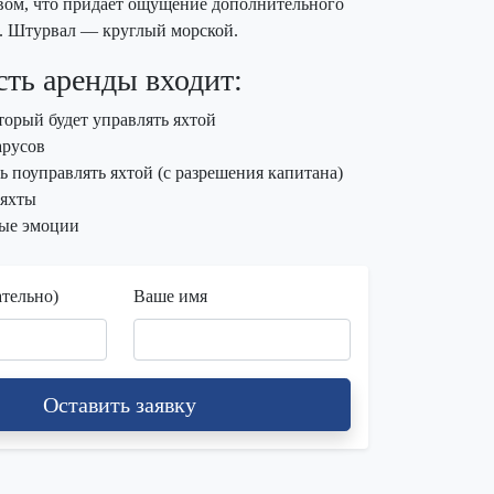
вом, что придаёт ощущение дополнительного
. Штурвал — круглый морской.
ть аренды входит:
торый будет управлять яхтой
арусов
 поуправлять яхтой (с разрешения капитана)
 яхты
ые эмоции
ательно)
Ваше имя
Оставить заявку